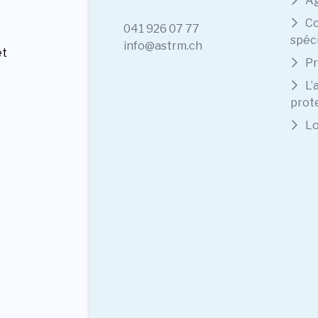
A
Co
041 926 07 77
spéc
info@astrm.ch
et
Pr
L’
prote
Lo