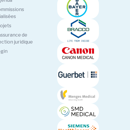
genda
mmissions
ialisées
ojets
assurance de
ction juridique
gin