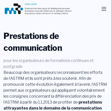
Actuel
Association
Prestations de
Membres
communication
Profession
pour les organisateurs de formations continues et
Médias
postgrade
Beaucoup des organisateurs reconnaissent les efforts
FR
de l’ASTRM et ils sont prêts à les soutenir. Afin de
promouvoir cette évolution également à l’avenir, l’ASTRM
Recherche
permet aux organisateurs qui appliquent volontairement
les consignes concernant la différenciation des prix de
Contact
l’ASTRM à partir du 1.1.2013 de profiter de
prestations
attrayantes dans le domaine de la communication
.
Shop