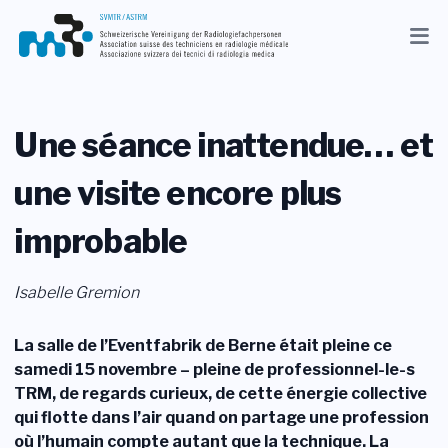
Actuel
Association
Une séance inattendue… et
Membres
une visite encore plus
Profession
improbable
Médias
Isabelle Gremion
FR
Recherche
La salle de l’Eventfabrik de Berne était pleine ce
samedi 15 novembre – pleine de professionnel-le-s
TRM, de regards curieux, de cette énergie collective
Contact
qui flotte dans l’air quand on partage une profession
Shop
où l’humain compte autant que la technique. La