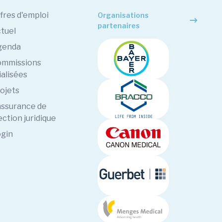
fres d'emploi
Organisations
partenaires
tuel
genda
mmissions
ialisées
ojets
assurance de
ction juridique
gin