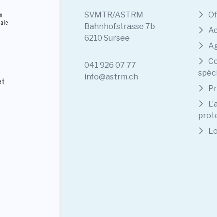
SVMTR/ASTRM
Of
Bahnhofstrasse 7b
Ac
6210 Sursee
A
Co
041 926 07 77
spéc
info@astrm.ch
et
Pr
L’
prote
Lo