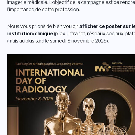
imagerie médicale. L’objectif de la campagne est de rendre 
l’importance de cette profession.
Nous vous prions de bien vouloir
afficher ce poster sur
institution/clinique
(p. ex. Intranet, réseaux sociaux, p
(mais au plus tard le samedi, 8 novembre 2025).