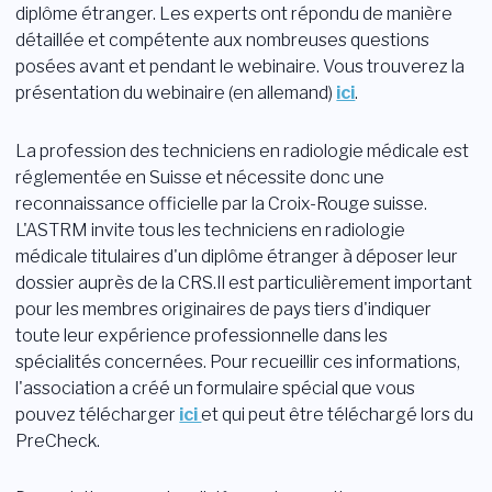
diplôme étranger. Les experts ont répondu de manière
Login
détaillée et compétente aux nombreuses questions
posées avant et pendant le webinaire. Vous trouverez la
Devenir membre
Sections
présentation du webinaire (en allemand)
ici
.
La profession des techniciens en radiologie médicale est
réglementée en Suisse et nécessite donc une
reconnaissance officielle par la Croix-Rouge suisse.
L'ASTRM invite tous les techniciens en radiologie
médicale titulaires d'un diplôme étranger à déposer leur
dossier auprès de la CRS.Il est particulièrement important
pour les membres originaires de pays tiers d'indiquer
toute leur expérience professionnelle dans les
spécialités concernées. Pour recueillir ces informations,
l'association a créé un formulaire spécial que vous
pouvez télécharger
ici
et qui peut être téléchargé lors du
PreCheck.