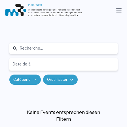
Actuel
Association
Membres
Search
Profession
Médias
Catégorie
Organisator
FR
Recherche
Keine Events entsprechen diesen
Contact
Filtern
Shop